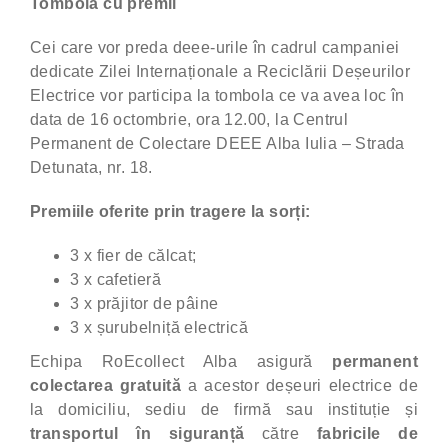
Tombolă cu premii
Cei care vor preda deee-urile în cadrul campaniei
dedicate Zilei Internaționale a Reciclării Deșeurilor
Electrice vor participa la tombola ce va avea loc în
data de 16 octombrie, ora 12.00, la Centrul
Permanent de Colectare DEEE Alba Iulia – Strada
Detunata, nr. 18.
Premiile oferite prin tragere la sorți:
3 x fier de călcat;
3 x cafetieră
3 x prăjitor de pâine
3 x șurubelniță electrică
Echipa RoEcollect Alba asigură
permanent
c
olectarea gratuită
a acestor deșeuri electrice de
la domiciliu, sediu de firmă sau instituție și
transportul în siguranță
către
fabricile de