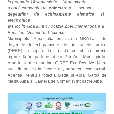
În perioada 14 septembrie – 14 octombrie
o nouă campanie de
colectare a
Locuitorii
deșeurilor de echipamente electrice și
electronice
are loc în Alba Iulia cu ocazia Zilei Internaționale a
Reciclării Deșeurilor Electrice.
Municipiului Alba Iulia pot scăpa GRATUIT de
deșeurile de echipamente electrice și electronice
(DEEE) participând la această tombola cu premii
oganizată în parteneriat cu
Primăria Municipiului
Alba Iulia și cu sprijinul OIREP Eco Positive. Ni s-
au alăturat, ca în fiecare an, partenerii consacrați
:
Agenția Pentru Protecția Mediului Alba, Garda de
Mediu Alba
și
Camera de Comerț și Industrie Alba.