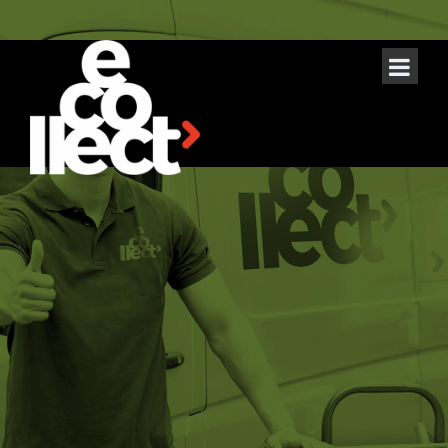
Campanii de
colectare
deseuri
electrice si
electronice