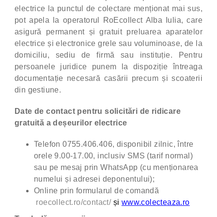
electrice la punctul de colectare menționat mai sus,
pot apela la operatorul RoEcollect Alba Iulia, care
asigură permanent și gratuit preluarea aparatelor
electrice și electronice grele sau voluminoase, de la
domiciliu, sediu de firmă sau instituție. Pentru
persoanele juridice punem la dispoziție întreaga
documentație necesară casării precum și scoaterii
din gestiune.
Date de contact pentru solicitări de ridicare
gratuită a deșeurilor electrice
Telefon 0755.406.406, disponibil zilnic, între
orele 9.00-17.00, inclusiv SMS (tarif normal)
sau pe mesaj prin WhatsApp (cu menționarea
numelui și adresei deponentului);
Online prin formularul de comandă
roecollect.ro/contact/
și
www.colecteaza.ro