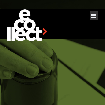
Reciclare
deseuri
electrice si
electronice
Cluj