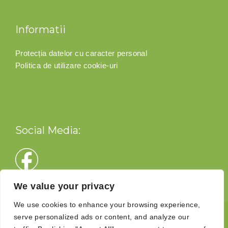
Informatii
Protecția datelor cu caracter personal
Politica de utilizare cookie-uri
Social Media:
We value your privacy
We use cookies to enhance your browsing experience,
© Copyright 2020 Roecollect
-
website implemented by
serve personalized ads or content, and analyze our