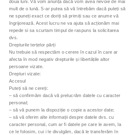
doua luni. Vă vom anunța dacă vom avea nevoie de mai
mult de o lună. S-ar putea să vă întrebăm dacă puteți să
ne spuneți exact ce doriți să primiți sau ce anume vă
îngrijorează. Acest lucru ne va ajuta să acționăm mai
repede si sa scurtam timpul de raspuns la solicitarea
dvs.
Drepturile terțelor părți
Nu trebuie să respectăm o cerere în cazul în care ar
afecta în mod negativ drepturile și libertățile altor
persoane vizate.
Drepturi vizate:
Accesul
Puteți să ne cereți:
– să confirmăm dacă vă prelucrăm datele cu caracter
personal;
– să vă punem la dispoziție o copie a acestor date;
– să vă oferim alte informații despre datele dvs. cu
caracter personal, cum ar fi datele pe care le avem, la
ce le folosim, cui i le divulgăm, dacă le transferăm în