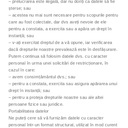
– prelucrarea este ilegală, dar nu doriți ca datele să fie
șterse; sau
– acestea nu mai sunt necesare pentru scopurile pentru
care au fost colectate, dar dvs aveți nevoie de ele
pentru a constata, a exercita sau a apăra un drept în
instanță; sau
– v-ați exercitat dreptul de a vă opune, iar verificarea
dacă drepturile noastre prevalează este în desfășurare.
Putem continua să folosim datele dvs. cu caracter
personal în urma unei solicitări de restricționare, în
cazul în care:
– avem consimțământul dvs.; sau
– pentru a constata, exercita sau asigura apărarea unui
drept în instanță; sau
– pentru a proteja drepturile noastre sau ale altei
persoane fizice sau juridice.
Portabilitatea datelor
Ne puteți cere să vă furnizăm datele cu caracter
personal într-un format structurat, utilizat în mod curent