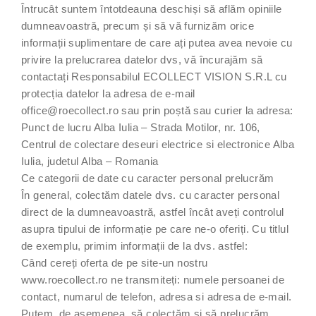
Întrucât suntem întotdeauna deschiși să aflăm opiniile
dumneavoastră, precum și să vă furnizăm orice
informații suplimentare de care ați putea avea nevoie cu
privire la prelucrarea datelor dvs, vă încurajăm să
contactați Responsabilul ECOLLECT VISION S.R.L cu
protecția datelor la adresa de e-mail
office@roecollect.ro sau prin poștă sau curier la adresa:
Punct de lucru Alba Iulia – Strada Motilor, nr. 106,
Centrul de colectare deseuri electrice si electronice Alba
Iulia, judetul Alba – Romania
Ce categorii de date cu caracter personal prelucrăm
În general, colectăm datele dvs. cu caracter personal
direct de la dumneavoastră, astfel încât aveți controlul
asupra tipului de informație pe care ne-o oferiți. Cu titlul
de exemplu, primim informații de la dvs. astfel:
Când cereți oferta de pe site-un nostru
www.roecollect.ro ne transmiteți: numele persoanei de
contact, numarul de telefon, adresa si adresa de e-mail.
Putem, de asemenea, să colectăm și să prelucrăm