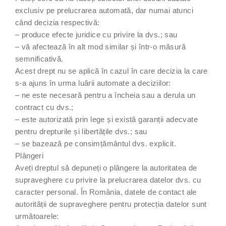
exclusiv pe prelucrarea automată, dar numai atunci
când decizia respectivă:
– produce efecte juridice cu privire la dvs.; sau
– vă afectează în alt mod similar și într-o măsură
semnificativă.
Acest drept nu se aplică în cazul în care decizia la care
s-a ajuns în urma luării automate a deciziilor:
– ne este necesară pentru a încheia sau a derula un
contract cu dvs.;
– este autorizată prin lege și există garanții adecvate
pentru drepturile și libertățile dvs.; sau
– se bazează pe consimțământul dvs. explicit.
Plângeri
Aveți dreptul să depuneți o plângere la autoritatea de
supraveghere cu privire la prelucrarea datelor dvs. cu
caracter personal. În România, datele de contact ale
autorității de supraveghere pentru protecția datelor sunt
următoarele: