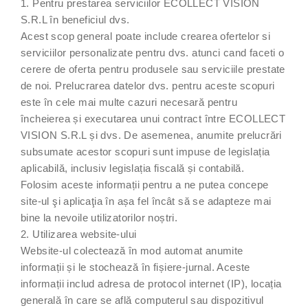
1. Pentru prestarea serviciilor ECOLLECT VISION
S.R.L în beneficiul dvs.
Acest scop general poate include crearea ofertelor si
serviciilor personalizate pentru dvs. atunci cand faceti o
cerere de oferta pentru produsele sau serviciile prestate
de noi. Prelucrarea datelor dvs. pentru aceste scopuri
este în cele mai multe cazuri necesară pentru
încheierea și executarea unui contract între ECOLLECT
VISION S.R.L și dvs. De asemenea, anumite prelucrări
subsumate acestor scopuri sunt impuse de legislația
aplicabilă, inclusiv legislația fiscală și contabilă.
Folosim aceste informații pentru a ne putea concepe
site-ul şi aplicaţia în așa fel încât să se adapteze mai
bine la nevoile utilizatorilor noștri.
2. Utilizarea website-ului
Website-ul colectează în mod automat anumite
informații și le stochează în fișiere-jurnal. Aceste
informații includ adresa de protocol internet (IP), locația
generală în care se află computerul sau dispozitivul