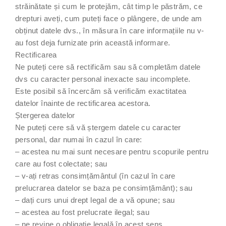
străinătate și cum le protejăm, cât timp le păstrăm, ce
drepturi aveți, cum puteți face o plângere, de unde am
obținut datele dvs., în măsura în care informațiile nu v-
au fost deja furnizate prin această informare.
Rectificarea
Ne puteți cere să rectificăm sau să completăm datele
dvs cu caracter personal inexacte sau incomplete.
Este posibil să încercăm să verificăm exactitatea
datelor înainte de rectificarea acestora.
Ștergerea datelor
Ne puteți cere să vă ștergem datele cu caracter
personal, dar numai în cazul în care:
– acestea nu mai sunt necesare pentru scopurile pentru
care au fost colectate; sau
– v-ați retras consimțământul (în cazul în care
prelucrarea datelor se baza pe consimțământ); sau
– dați curs unui drept legal de a vă opune; sau
– acestea au fost prelucrate ilegal; sau
– ne revine o obligație legală în acest sens.