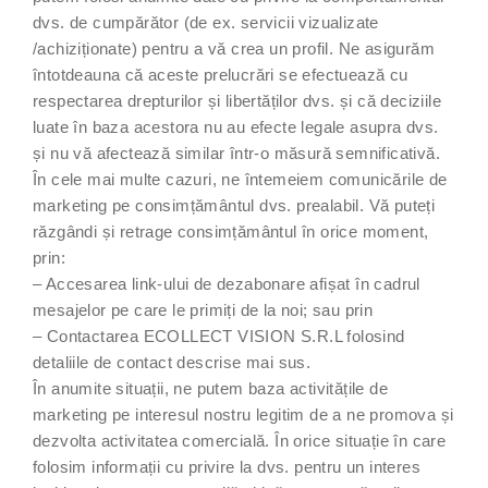
dvs. de cumpărător (de ex. servicii vizualizate
/achiziționate) pentru a vă crea un profil. Ne asigurăm
întotdeauna că aceste prelucrări se efectuează cu
respectarea drepturilor și libertăților dvs. și că deciziile
luate în baza acestora nu au efecte legale asupra dvs.
și nu vă afectează similar într-o măsură semnificativă.
În cele mai multe cazuri, ne întemeiem comunicările de
marketing pe consimțământul dvs. prealabil. Vă puteți
răzgândi și retrage consimțământul în orice moment,
prin:
– Accesarea link-ului de dezabonare afișat în cadrul
mesajelor pe care le primiți de la noi; sau prin
– Contactarea ECOLLECT VISION S.R.L folosind
detaliile de contact descrise mai sus.
În anumite situații, ne putem baza activitățile de
marketing pe interesul nostru legitim de a ne promova și
dezvolta activitatea comercială. În orice situație în care
folosim informații cu privire la dvs. pentru un interes