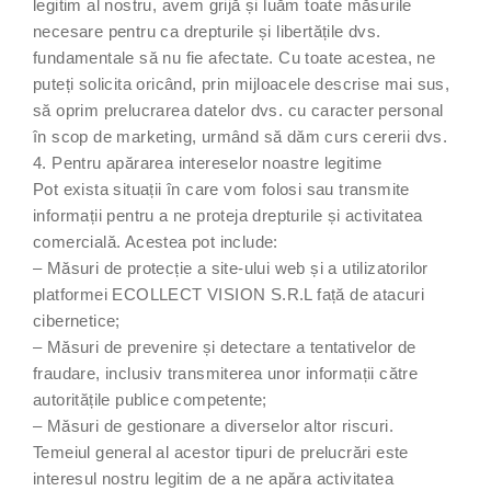
legitim al nostru, avem grijă și luăm toate măsurile
necesare pentru ca drepturile și libertățile dvs.
fundamentale să nu fie afectate. Cu toate acestea, ne
puteți solicita oricând, prin mijloacele descrise mai sus,
să oprim prelucrarea datelor dvs. cu caracter personal
în scop de marketing, urmând să dăm curs cererii dvs.
4. Pentru apărarea intereselor noastre legitime
Pot exista situații în care vom folosi sau transmite
informații pentru a ne proteja drepturile și activitatea
comercială. Acestea pot include:
– Măsuri de protecție a site-ului web și a utilizatorilor
platformei ECOLLECT VISION S.R.L față de atacuri
cibernetice;
– Măsuri de prevenire și detectare a tentativelor de
fraudare, inclusiv transmiterea unor informații către
autoritățile publice competente;
– Măsuri de gestionare a diverselor altor riscuri.
Temeiul general al acestor tipuri de prelucrări este
interesul nostru legitim de a ne apăra activitatea