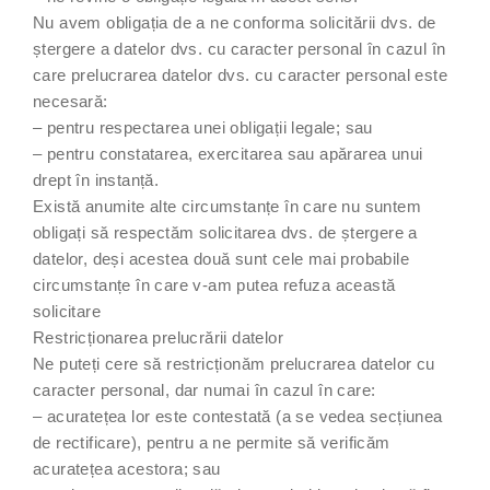
Nu avem obligația de a ne conforma solicitării dvs. de
ștergere a datelor dvs. cu caracter personal în cazul în
care prelucrarea datelor dvs. cu caracter personal este
necesară:
– pentru respectarea unei obligații legale; sau
– pentru constatarea, exercitarea sau apărarea unui
drept în instanță.
Există anumite alte circumstanțe în care nu suntem
obligați să respectăm solicitarea dvs. de ștergere a
datelor, deși acestea două sunt cele mai probabile
circumstanțe în care v-am putea refuza această
solicitare
Restricționarea prelucrării datelor
Ne puteți cere să restricționăm prelucrarea datelor cu
caracter personal, dar numai în cazul în care:
– acuratețea lor este contestată (a se vedea secțiunea
de rectificare), pentru a ne permite să verificăm
acuratețea acestora; sau