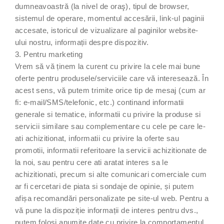
dumneavoastră (la nivel de oraş), tipul de browser,
sistemul de operare, momentul accesării, link-ul paginii
accesate, istoricul de vizualizare al paginilor website-
ului nostru, informații despre dispozitiv.
3. Pentru marketing
Vrem să vă ținem la curent cu privire la cele mai bune
oferte pentru produsele/serviciile care vă interesează. În
acest sens, vă putem trimite orice tip de mesaj (cum ar
fi: e-mail/SMS/telefonic, etc.) continand informatii
generale si tematice, informatii cu privire la produse si
servicii similare sau complementare cu cele pe care le-
ati achizitionat, informatii cu privire la oferte sau
promotii, informatii referitoare la servicii achizitionate de
la noi, sau pentru cere ati aratat interes sa le
achizitionati, precum si alte comunicari comerciale cum
ar fi cercetari de piata si sondaje de opinie, și putem
afișa recomandări personalizate pe site-ul web. Pentru a
vă pune la dispoziție informații de interes pentru dvs.,
putem folosi anumite date cu privire la comportamentul