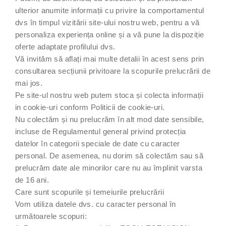
ulterior anumite informații cu privire la comportamentul
dvs în timpul vizitării site-ului nostru web, pentru a vă
personaliza experiența online și a vă pune la dispoziție
oferte adaptate profilului dvs.
Vă invităm să aflați mai multe detalii în acest sens prin
consultarea secțiunii privitoare la scopurile prelucrării de
mai jos.
Pe site-ul nostru web putem stoca și colecta informații
in cookie-uri conform Politicii de cookie-uri.
Nu colectăm și nu prelucrăm în alt mod date sensibile,
incluse de Regulamentul general privind protecția
datelor în categorii speciale de date cu caracter
personal. De asemenea, nu dorim să colectăm sau să
prelucrăm date ale minorilor care nu au împlinit varsta
de 16 ani.
Care sunt scopurile și temeiurile prelucrării
Vom utiliza datele dvs. cu caracter personal în
următoarele scopuri: