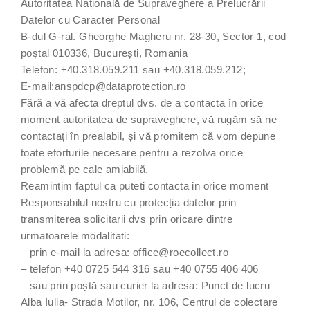
Autoritatea Națională de Supraveghere a Prelucrării
Datelor cu Caracter Personal
B-dul G-ral. Gheorghe Magheru nr. 28-30, Sector 1, cod
poștal 010336, București, Romania
Telefon: +40.318.059.211 sau +40.318.059.212;
E-mail:anspdcp@dataprotection.ro
Fără a vă afecta dreptul dvs. de a contacta în orice
moment autoritatea de supraveghere, vă rugăm să ne
contactați în prealabil, și vă promitem că vom depune
toate eforturile necesare pentru a rezolva orice
problemă pe cale amiabilă.
Reamintim faptul ca puteti contacta in orice moment
Responsabilul nostru cu protecția datelor prin
transmiterea solicitarii dvs prin oricare dintre
urmatoarele modalitati:
– prin e-mail la adresa: office@roecollect.ro
– telefon +40 0725 544 316 sau +40 0755 406 406
– sau prin poștă sau curier la adresa: Punct de lucru
Alba Iulia- Strada Motilor, nr. 106, Centrul de colectare