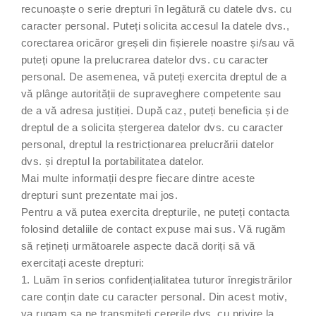
recunoaște o serie drepturi în legătură cu datele dvs. cu
caracter personal. Puteți solicita accesul la datele dvs.,
corectarea oricăror greșeli din fișierele noastre și/sau vă
puteți opune la prelucrarea datelor dvs. cu caracter
personal. De asemenea, vă puteți exercita dreptul de a
vă plânge autorității de supraveghere competente sau
de a vă adresa justiției. După caz, puteți beneficia și de
dreptul de a solicita ștergerea datelor dvs. cu caracter
personal, dreptul la restricționarea prelucrării datelor
dvs. și dreptul la portabilitatea datelor.
Mai multe informații despre fiecare dintre aceste
drepturi sunt prezentate mai jos.
Pentru a vă putea exercita drepturile, ne puteți contacta
folosind detaliile de contact expuse mai sus. Vă rugăm
să rețineți următoarele aspecte dacă doriți să vă
exercitați aceste drepturi:
1. Luăm în serios confidențialitatea tuturor înregistrărilor
care conțin date cu caracter personal. Din acest motiv,
va rugam sa ne transmiteti cererile dvs. cu privire la