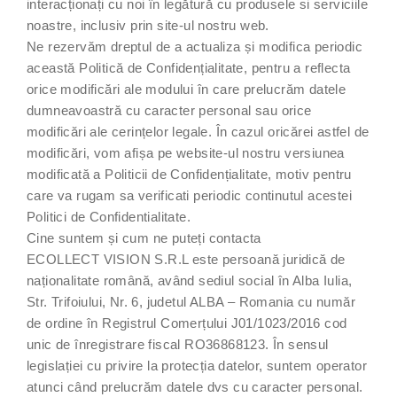
interacționați cu noi în legătură cu produsele si serviciile
noastre, inclusiv prin site-ul nostru web.
Ne rezervăm dreptul de a actualiza și modifica periodic
această Politică de Confidențialitate, pentru a reflecta
orice modificări ale modului în care prelucrăm datele
dumneavoastră cu caracter personal sau orice
modificări ale cerințelor legale. În cazul oricărei astfel de
modificări, vom afișa pe website-ul nostru versiunea
modificată a Politicii de Confidențialitate, motiv pentru
care va rugam sa verificati periodic continutul acestei
Politici de Confidentialitate.
Cine suntem și cum ne puteți contacta
ECOLLECT VISION S.R.L este persoană juridică de
naționalitate română, având sediul social în Alba Iulia,
Str. Trifoiului, Nr. 6, judetul ALBA – Romania cu număr
de ordine în Registrul Comerțului J01/1023/2016 cod
unic de înregistrare fiscal RO36868123. În sensul
legislației cu privire la protecția datelor, suntem operator
atunci când prelucrăm datele dvs cu caracter personal.