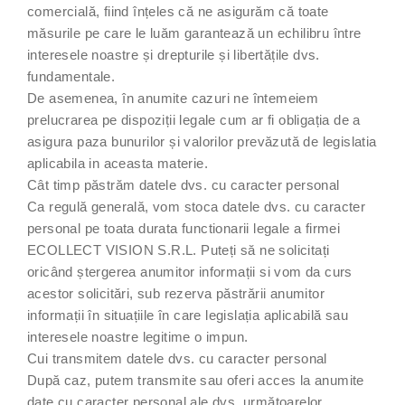
comercială, fiind înțeles că ne asigurăm că toate
măsurile pe care le luăm garantează un echilibru între
interesele noastre și drepturile și libertățile dvs.
fundamentale.
De asemenea, în anumite cazuri ne întemeiem
prelucrarea pe dispoziții legale cum ar fi obligația de a
asigura paza bunurilor și valorilor prevăzută de legislatia
aplicabila in aceasta materie.
Cât timp păstrăm datele dvs. cu caracter personal
Ca regulă generală, vom stoca datele dvs. cu caracter
personal pe toata durata functionarii legale a firmei
ECOLLECT VISION S.R.L. Puteți să ne solicitați
oricând ștergerea anumitor informații si vom da curs
acestor solicitări, sub rezerva păstrării anumitor
informații în situațiile în care legislația aplicabilă sau
interesele noastre legitime o impun.
Cui transmitem datele dvs. cu caracter personal
După caz, putem transmite sau oferi acces la anumite
date cu caracter personal ale dvs. următoarelor