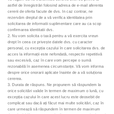
astfel de înregistrări folosind adresa de e-mail aferenta
cererii de oferta facute de dvs. In caz contrar, ne
rezervăm dreptul de a vă verifica identitatea prin
solicitarea de informatii suplimentare care au ca scop
confirmarea identitatii dvs.
2. Nu vom solicita o taxă pentru a vă exercita vreun
drept în ceea ce privește datele dvs. cu caracter
personal, cu excepția cazului în care solicitarea dvs. de
acces la informații este nefondată, respectiv repetitivă
sau excesivă, caz în care vom percepe o sumă
rezonabilă în asemenea circumstanțe. Vă vom informa
despre orice onorarii aplicate înainte de a vă soluționa
cererea.
3. Durata de răspuns. Ne propunem să răspundem la
orice solicitări valide în termen de maximum o lună, cu
excepția cazului în care acest lucru este deosebit de
complicat sau dacă ați făcut mai multe solicitări, caz în
care urmează să răspundem în termen de maximum