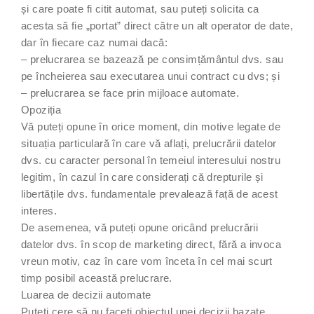
și care poate fi citit automat, sau puteți solicita ca
acesta să fie „portat” direct către un alt operator de date,
dar în fiecare caz numai dacă:
– prelucrarea se bazează pe consimțământul dvs. sau
pe încheierea sau executarea unui contract cu dvs; și
– prelucrarea se face prin mijloace automate.
Opoziția
Vă puteți opune în orice moment, din motive legate de
situația particulară în care vă aflați, prelucrării datelor
dvs. cu caracter personal în temeiul interesului nostru
legitim, în cazul în care considerați că drepturile și
libertățile dvs. fundamentale prevalează față de acest
interes.
De asemenea, vă puteți opune oricând prelucrării
datelor dvs. în scop de marketing direct, fără a invoca
vreun motiv, caz în care vom înceta în cel mai scurt
timp posibil această prelucrare.
Luarea de decizii automate
Puteți cere să nu faceți obiectul unei decizii bazate