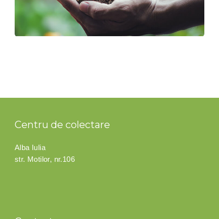
Centru de colectare
Alba Iulia
str. Motilor, nr.106