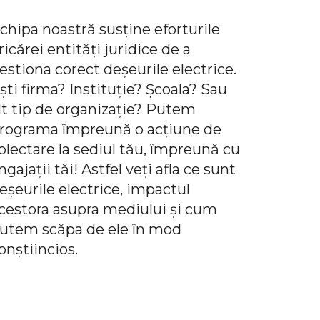
chipa noastră susține eforturile
ricărei entități juridice de a
estiona corect deșeurile electrice.
ști firma? Instituție? Școala? Sau
lt tip de organizație? Putem
rograma împreună o acțiune de
olectare la sediul tău, împreună cu
ngajații tăi! Astfel veți afla ce sunt
eșeurile electrice, impactul
cestora asupra mediului și cum
utem scăpa de ele în mod
onștiincios.