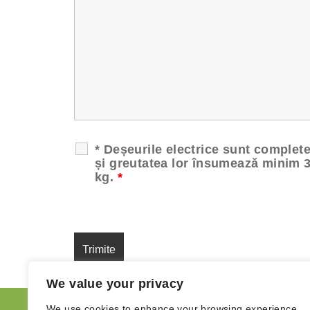
* Deșeurile electrice sunt complet
și greutatea lor însumează minim 
kg.
*
We value your privacy
We use cookies to enhance your browsing experience,