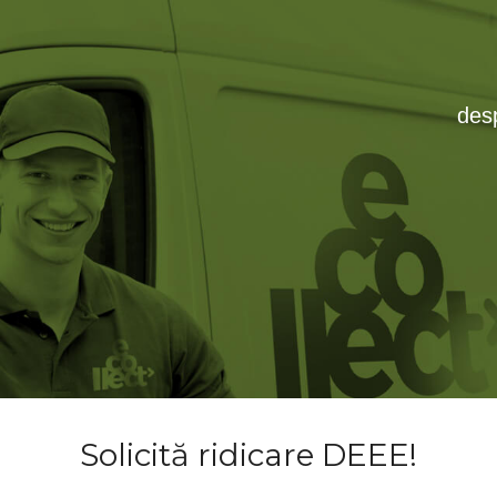
des
are DEEE!
Solicită ridicare DEEE!