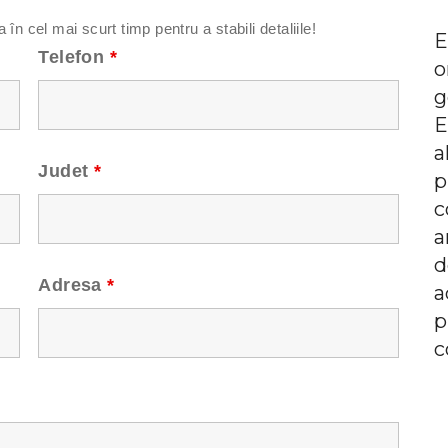
n cel mai scurt timp pentru a stabili detaliile!
E
Telefon
*
o
g
E
a
Judet
*
p
c
a
d
Adresa
*
a
p
c